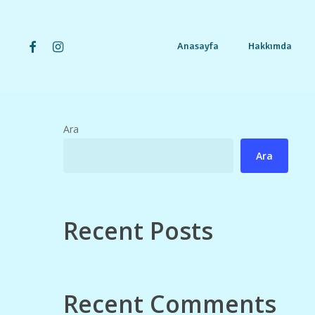
Skip
to
main
facebook
instagram
Anasayfa
Hakkımda
content
Ara
Ara
Recent Posts
Recent Comments